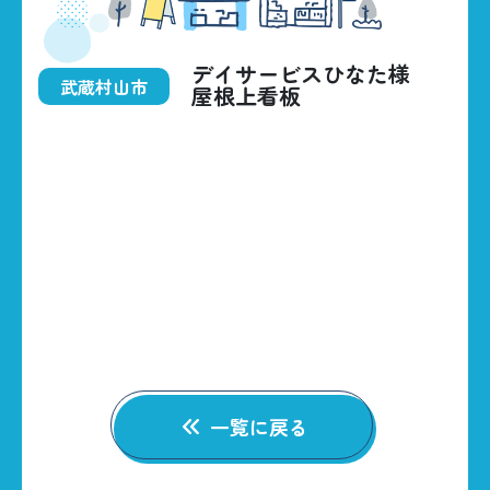
デイサービスひなた様
HOME
武蔵村山市
屋根上看板
BUSINESS
CONSTRUCTIONS
ABOUT US
042-535-5707
CONTACT
一覧に戻る