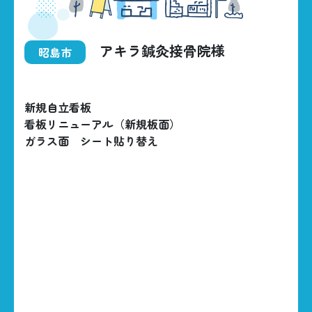
アキラ鍼灸接骨院様
昭島市
新規自立看板
看板リニューアル（新規板面）
ガラス面 シート貼り替え
HOME
BUSINESS
CONSTRUCTIONS
ABOUT US
042-535-5707