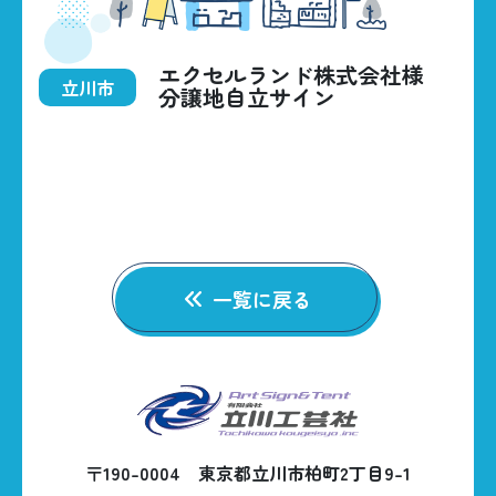
HOME
エクセルランド株式会社様
BUSINESS
立川市
分譲地自立サイン
CONSTRUCTIONS
ABOUT US
042-535-5707
一覧に戻る
CONTACT
〒190-0004 東京都立川市柏町2丁目9-1