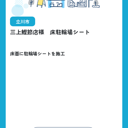
立川市
三上鰹節店様 床駐輪場シート
HOME
BUSINESS
床面に駐輪場シートを施工
CONSTRUCTIONS
ABOUT US
042-535-5707
CONTACT